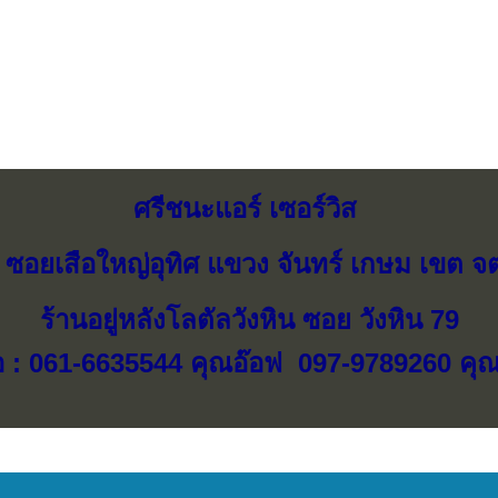
ศรีชนะแอร์ เซอร์วิส
 ซอยเสือใหญ่อุทิศ แขวง จันทร์ เกษม เขต จต
ร้านอยู่หลังโลตัลวังหิน ซอย วังหิน 79
อ : 061-6635544 คุณอ๊อฟ 097-9789260 คุ