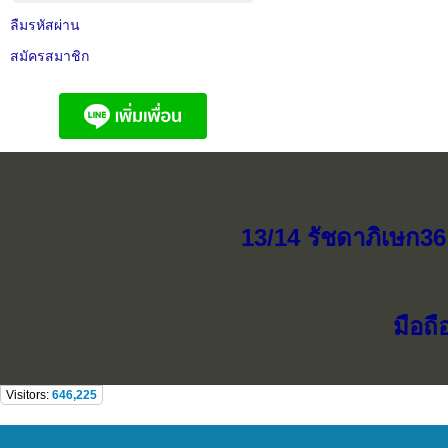
ลืมรหัสผ่าน
สมัครสมาชิก
13/14 รัชดาภิเษก36
มือถื
Visitors:
646,225