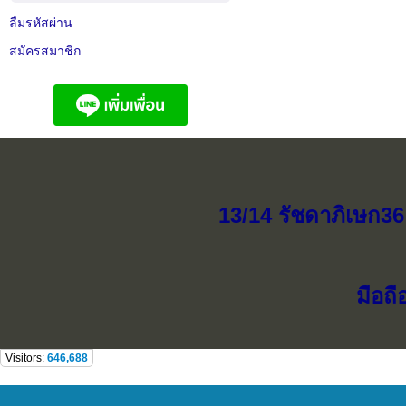
ลืมรหัสผ่าน
สมัครสมาชิก
13/14 รัชดาภิเษก36
มือถื
Visitors:
646,688