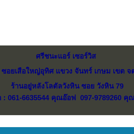
ศรีชนะแอร์ เซอร์วิส
 ซอยเสือใหญ่อุทิศ แขวง จันทร์ เกษม เขต จต
ร้านอยู่หลังโลตัลวังหิน ซอย วังหิน 79
อ : 061-6635544 คุณอ๊อฟ 097-9789260 คุ